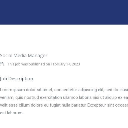
Skip
to
content
Social Media Manager
This job was published on February 14, 2023
Job Description
Lorem ipsum dolor sit amet, consectetur adipiscing elit, sed do eiu
veniam, quis nostrud exercitation ullamco laboris nisi ut aliquip ex 
velit esse cillum dolore eu fugiat nulla pariatur. Excepteur sint occae
est laborum.