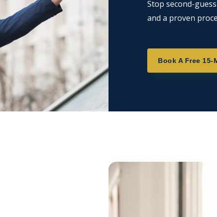
Stop second-guessin
and a proven proce
Book A Free 15-M