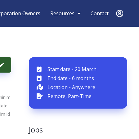
rporation Owners
Resources
Contact
Start date - 20 March
End date - 6 months
Location - Anywhere
Remote, Part-Time
 minim
tate
nim id
Jobs