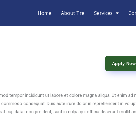
Home
About Tre
Services
Co
Apply Now
smod tempor incididunt ut labore et dolore magna aliqua. Ut enim ad
ea commodo consequat. Duis aute irure dolor in reprehenderit in volup
cat cupidatat non proident, sunt in culpa qui officia deserunt mollit a