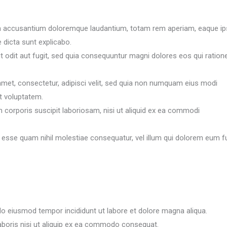
tem accusantium doloremque laudantium, totam rem aperiam, eaque i
e dicta sunt explicabo.
 odit aut fugit, sed quia consequuntur magni dolores eos qui ration
met, consectetur, adipisci velit, sed quia non numquam eius modi
t voluptatem.
corporis suscipit laboriosam, nisi ut aliquid ex ea commodi
it esse quam nihil molestiae consequatur, vel illum qui dolorem eum f
do eiusmod tempor incididunt ut labore et dolore magna aliqua.
aboris nisi ut aliquip ex ea commodo consequat.